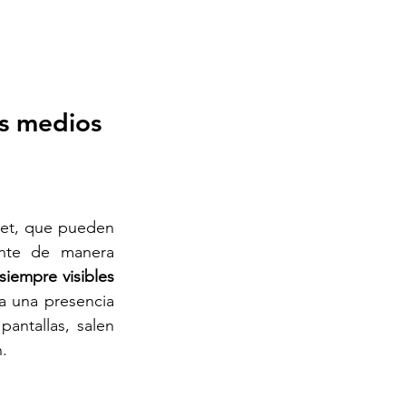
os medios
net, que pueden 
nte de manera 
empre visibles 
a una presencia 
antallas, salen 
.