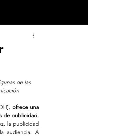
r
gunas de las 
nicación 
OH), 
ofrece una 
serie de características que permiten destacar el mensaje sobre otros medios de publicidad. 
, la 
publicidad 
a audiencia. A 