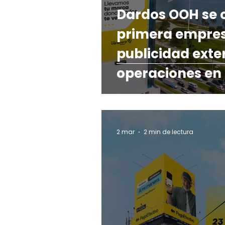
Dardos OOH se c
primera empre
publicidad exter
operaciones e
2 mar
2 min de lectura