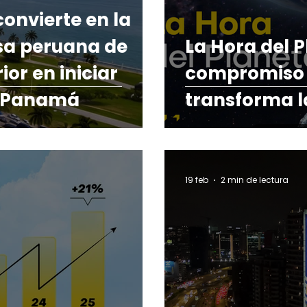
onvierte en la
sa peruana de
La Hora del P
ior en iniciar
compromiso 
n Panamá
transforma l
19 feb
2 min de lectura