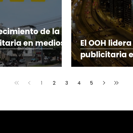
ecimiento de la
citaria en medios
El OOH lidera
publicitaria 
1
2
3
4
5