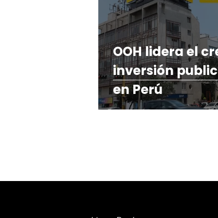
OOH lidera el cr
inversión publi
en Perú