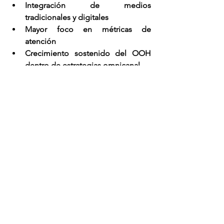
Integración de medios 
tradicionales y digitales
Mayor foco en métricas de 
atención
Crecimiento sostenido del OOH 
dentro de estrategias omnicanal
La publicidad en Perú evoluciona hacia 
modelos donde el alcance ya no es el 
único KPI relevante; la calidad del 
contacto es ahora el factor decisivo. 
Los datos evidencian este cambio 
estratégico: el OOH se posiciona 
como un medio de alta atención —
alrededor del 86%—, ideal para 
campañas que buscan recordación, 
branding y presencia dominante en 
entornos urbanos.