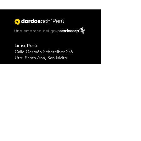
Una empresa del grupo
Lima, Perú.
Calle Germán Schereiber 276
Urb. Santa Ana, San Isidro.
Contacto
+51
902-582-292
informes@dardos.pe
Libro de