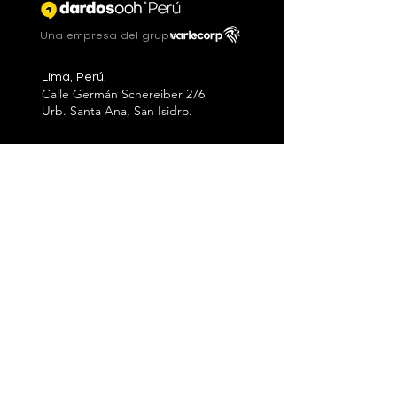
Una empresa del grupo
Lima, Perú.
Calle Germán Schereiber 276
Urb. Santa Ana, San Isidro.
Contacto
+51
902-582-292
informes@dardos.pe
Libro de
Reclamaciones
Dardino®