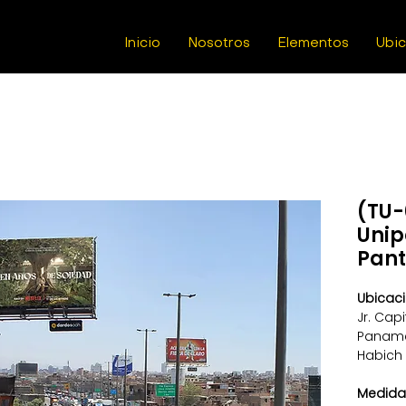
Inicio
Nosotros
Elementos
Ubi
(TU-
Unip
Pant
Ubicaci
Jr. Cap
Paname
Habich 
Medida