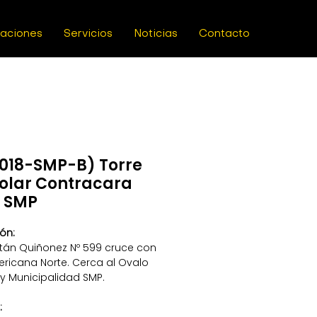
caciones
Servicios
Noticias
Contacto
018-SMP-B) Torre
olar Contracara
 SMP
ón:
itán Quiñonez Nº 599 cruce con
ricana Norte. Cerca al Ovalo
y Municipalidad SMP.
: