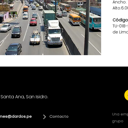
Ancho: 
Alto:6.0
Código
TU-018-
de Lima
Santa Ana, San Isidro.
Una emp
rmes@dardos.pe
Contacto
grupo