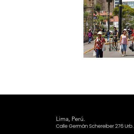
Lima, Perú.
Calle Germán Schereiber 276 Urb. 