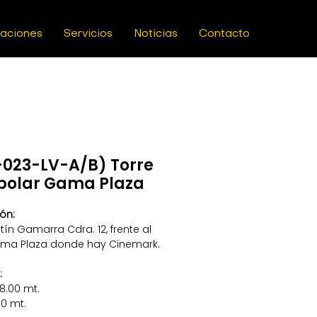
caciones
Servicios
Noticias
Contacto
023-LV-A/B) Torre
polar Gama Plaza
ón:
stín Gamarra Cdra. 12, frente al
ama Plaza donde hay Cinemark.
:
8.00 mt.
00 mt.