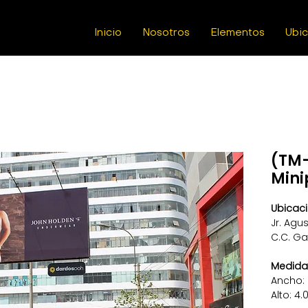
Inicio
Nosotros
Elementos
Ubi
(TM-
Mini
Ubicaci
Jr. Agu
C.C. G
Medida
Ancho:
Alto: 4.