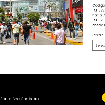
Código
TM-023-
hacia 
TM-023-
desde 
Cara
*
Selec
Santa Ana, San Isidro.