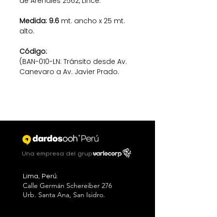
de Arenales 2562, Lince.
Medida: 9.6
mt. ancho x 25 mt.
alto.
Código:
(BAN-010-LN: Tránsito desde Av.
Canevaro a Av. Javier Prado.
Una empresa del grupo
Lima, Perú.
Calle Germán Schereiber 276
Urb. Santa Ana, San Isidro.